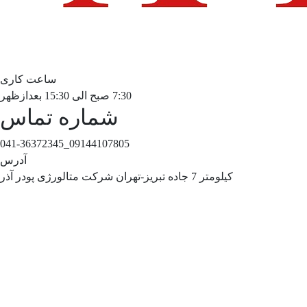
ساعت کاری
7:30 صبح الی 15:30 بعدازظهر
شماره تماس
09144107805_041-36372345
آدرس
کیلومتر 7 جاده تبریز-تهران شرکت متالورژی پودر آذر