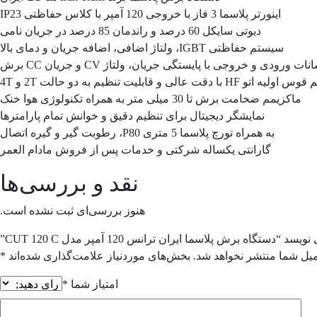
اینورتر پلاسما 3 فاز با خروجی 120 آمپر با کلاس حفاظتی IP23
دیوتی سایکل 60 درصد و راندمان 85 درصد در جریان نامی
سیستم حفاظتی IGBT، ولتاژ اضافی، اضافه جریان و دمای بالا
ت ورودی و خروجی با پایستگی جریان، ولتاژ CV و جریان CC برش
و HF با دقت عالی و قابلیت تنظیم به دو حالت 2T و 4T
ماکزیمم ضخامت برش تا 30 میلی متر به همراه تکنولوژی هوا خنک
نمایشگر دیجیتال برای تنظیم دقیق و خوانش تمام پارامترها
به همراه تورچ پلاسما 5 متری P80، رطوبت گیر و گیره اتصال
گارانتی یکساله شرکتی و خدمات پس از فروش مادام العمر
نقد و بررسی‌ها
هنوز بررسی‌ای ثبت نشده است.
گاه برش پلاسما ایران ترانس 120 آمپر مدل CUT 120 C”
میل شما منتشر نخواهد شد.
بخش‌های موردنیاز علامت‌گذاری شده‌اند
*
امتیاز شما
*