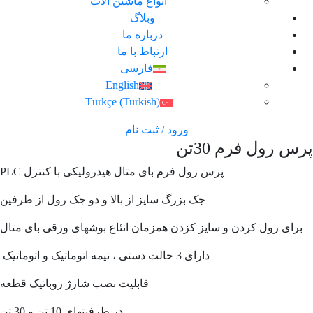
انواع ماشین آلات
وبلاگ
درباره ما
ارتباط با ما
فارسی
English
Türkçe
(
Turkish
)
ورود / ثبت نام
پرس رول فرم 30تن
پرس رول فرم بای متال هیدرولیکی با کنترل PLC
جک بزرگ سایز از بالا و دو جک رول از طرفین
برای رول کردن و سایز کزدن همزمان انئاع بوشهای ورقی بای متال
دارای 3 حالت دستی ، نیمه اتوماتیک و اتوماتیک
قابلیت نصب شارژ روباتیک قطعه
در ظرفیتهای 10 تن و 30 تن